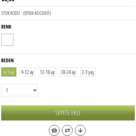
STOK KODU
(BTXXX-KOCD031)
RENK
BEDEN
6-9 ay
9-12 ay
12-18 ay
18-24 ay
2-3 yaş