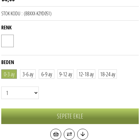
STOK KODU
(BBXXX-KZYD051)
RENK
BEDEN
0-3 ay
3-6 ay
6-9 ay
9-12 ay
12-18 ay
18-24 ay