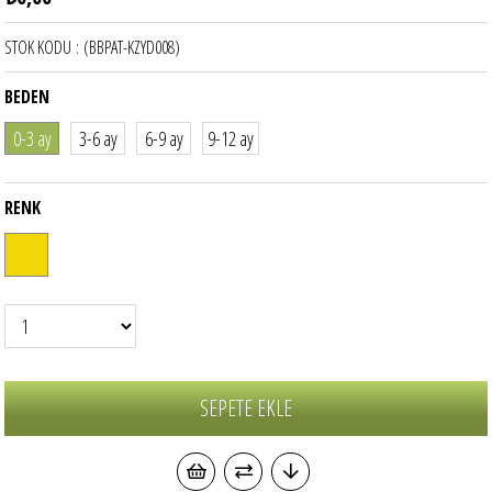
STOK KODU
(BBPAT-KZYD008)
BEDEN
0-3 ay
3-6 ay
6-9 ay
9-12 ay
RENK