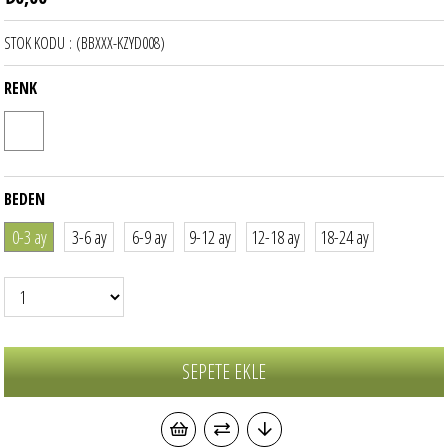
STOK KODU
(BBXXX-KZYD008)
RENK
BEDEN
0-3 ay
3-6 ay
6-9 ay
9-12 ay
12-18 ay
18-24 ay